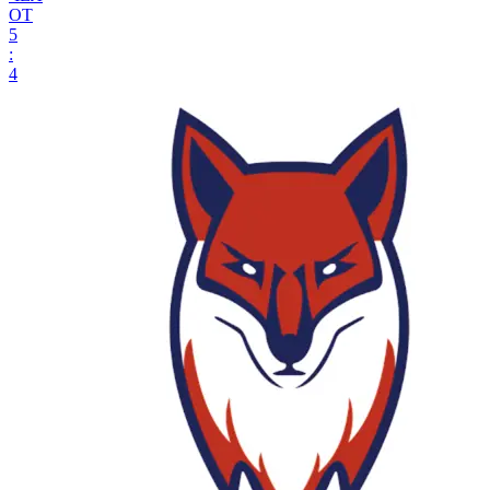
ОТ
5
:
4