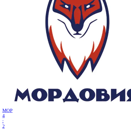
МОР
4
:
2