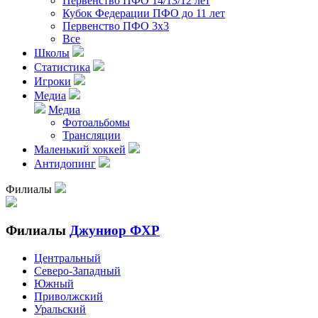
Первенство ПФО 14/13/12 лет
Кубок Федерации ПФО до 11 лет
Первенство ПФО 3х3
Все
Школы
Статистика
Игроки
Медиа
Медиа
Фотоальбомы
Трансляции
Маленький хоккей
Антидопинг
Филиалы
Филиалы
Джуниор ФХР
Центральный
Северо-Западный
Южный
Приволжский
Уральский