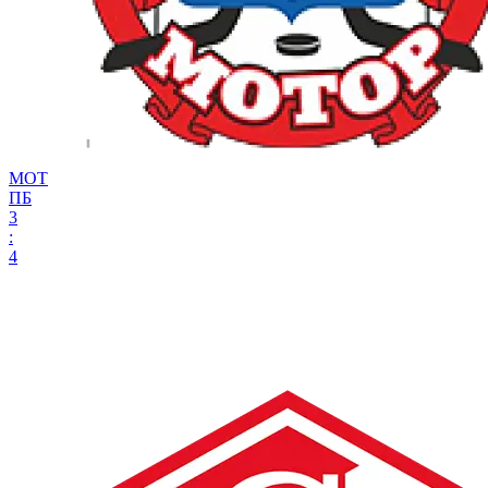
МОТ
ПБ
3
:
4