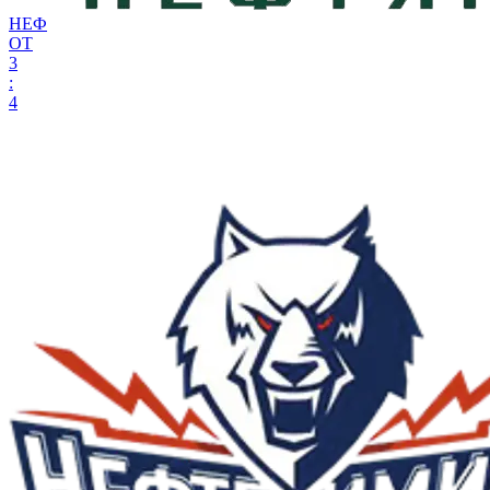
НЕФ
ОТ
3
:
4