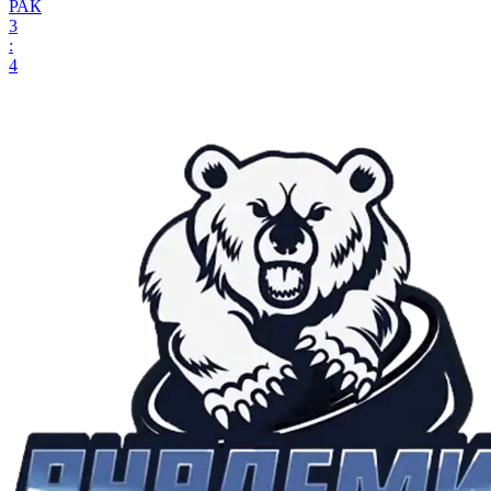
РАК
3
:
4