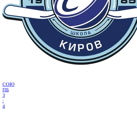
СОЮ
ПБ
3
:
4