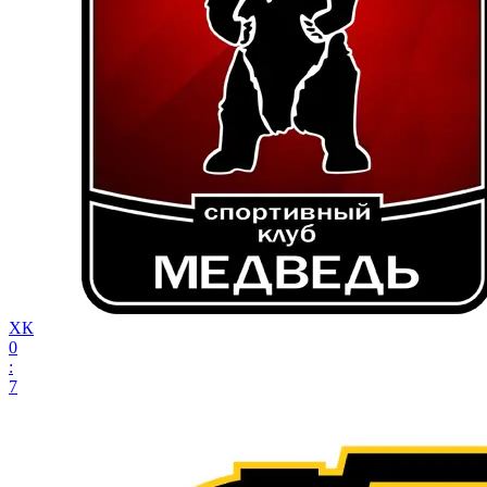
ХК
0
:
7