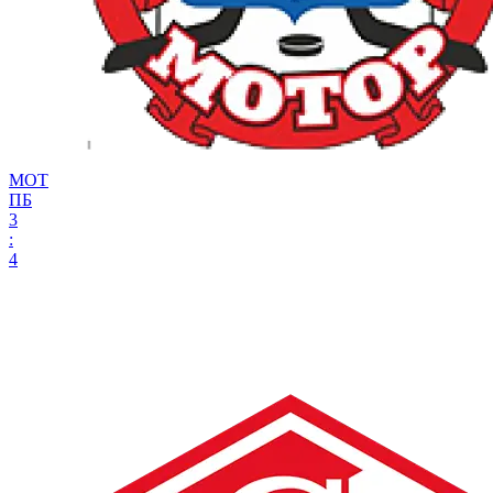
МОТ
ПБ
3
:
4