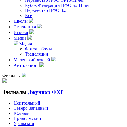
Первенство ПФО 14/13/12 лет
Кубок Федерации ПФО до 11 лет
Первенство ПФО 3х3
Все
Школы
Статистика
Игроки
Медиа
Медиа
Фотоальбомы
Трансляции
Маленький хоккей
Антидопинг
Филиалы
Филиалы
Джуниор ФХР
Центральный
Северо-Западный
Южный
Приволжский
Уральский