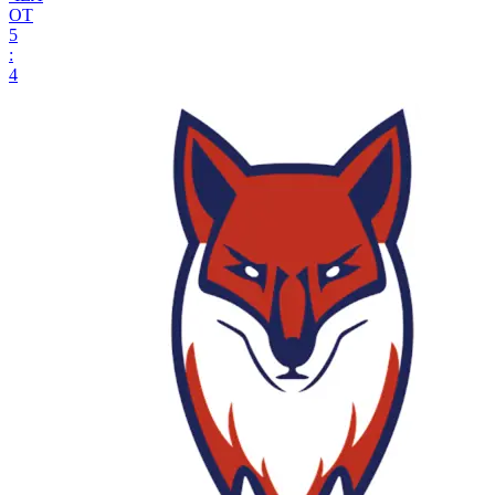
ОТ
5
:
4