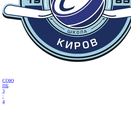
СОЮ
ПБ
3
:
4