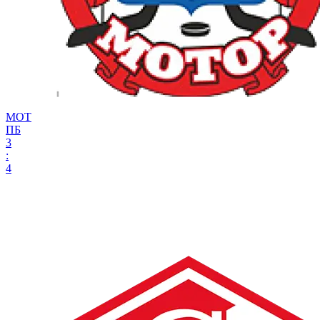
МОТ
ПБ
3
:
4