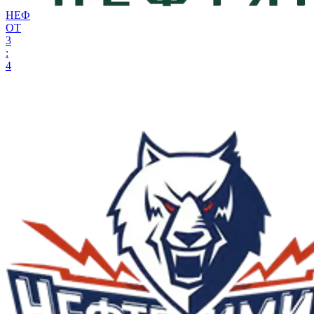
НЕФ
ОТ
3
:
4