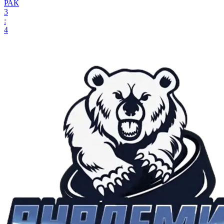
РАК
3
:
4