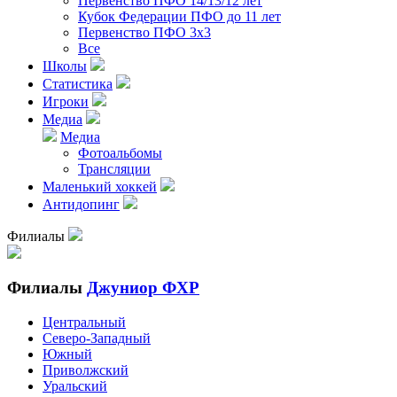
Первенство ПФО 14/13/12 лет
Кубок Федерации ПФО до 11 лет
Первенство ПФО 3х3
Все
Школы
Статистика
Игроки
Медиа
Медиа
Фотоальбомы
Трансляции
Маленький хоккей
Антидопинг
Филиалы
Филиалы
Джуниор ФХР
Центральный
Северо-Западный
Южный
Приволжский
Уральский