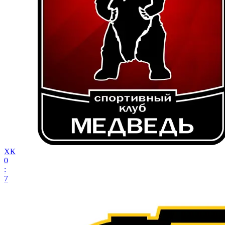
ХК
0
:
7