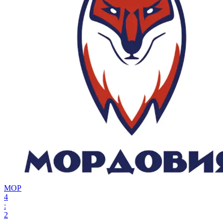
МОР
4
:
2