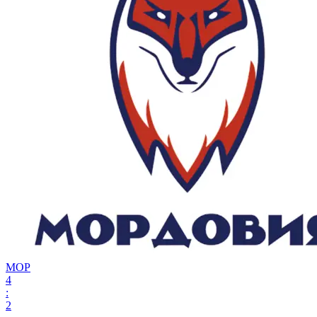
МОР
4
:
2