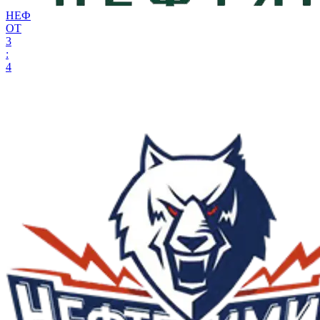
НЕФ
ОТ
3
:
4