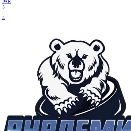
РАК
3
:
4