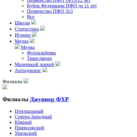
Первенство ПФО 14/13/12 лет
Кубок Федерации ПФО до 11 лет
Первенство ПФО 3х3
Все
Школы
Статистика
Игроки
Медиа
Медиа
Фотоальбомы
Трансляции
Маленький хоккей
Антидопинг
Филиалы
Филиалы
Джуниор ФХР
Центральный
Северо-Западный
Южный
Приволжский
Уральский