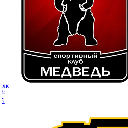
ХК
0
:
7