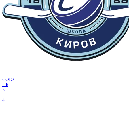
СОЮ
ПБ
3
:
4