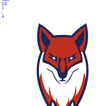
ОТ
5
:
4