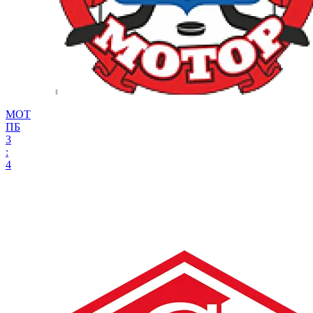
МОТ
ПБ
3
:
4